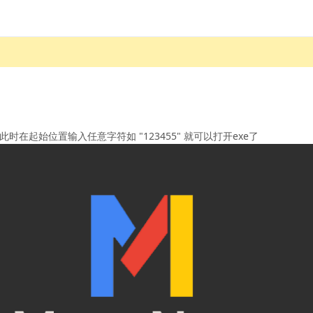
在起始位置输入任意字符如 "123455" 就可以打开exe了