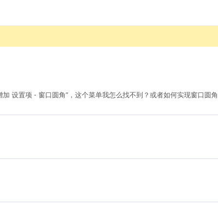
的 “增加 设置项 - 窗口圆角”，这个菜单我怎么找不到？或者如何实现窗口圆