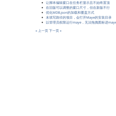
让脚本编辑窗口在任务栏显示且不始终置顶
在旧版可以调整的窗口尺寸，但在新版不行
优化MDB.json的加载和覆盖方式
未填写路径的项目，会打开Maye的安装目录
以管理员权限运行maye，无法拖拽图标进may
« 上一页
下一页 »