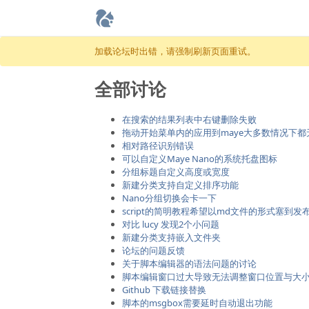
跳至内容
加载论坛时出错，请强制刷新页面重试。
全部讨论
在搜索的结果列表中右键删除失败
拖动开始菜单内的应用到maye大多数情况下都
相对路径识别错误
可以自定义Maye Nano的系统托盘图标
分组标题自定义高度或宽度
新建分类支持自定义排序功能
Nano分组切换会卡一下
script的简明教程希望以md文件的形式塞到发
对比 lucy 发现2个小问题
新建分类支持嵌入文件夹
论坛的问题反馈
关于脚本编辑器的语法问题的讨论
脚本编辑窗口过大导致无法调整窗口位置与大
Github 下载链接替换
脚本的msgbox需要延时自动退出功能