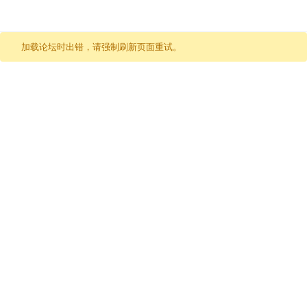
跳至内容
加载论坛时出错，请强制刷新页面重试。