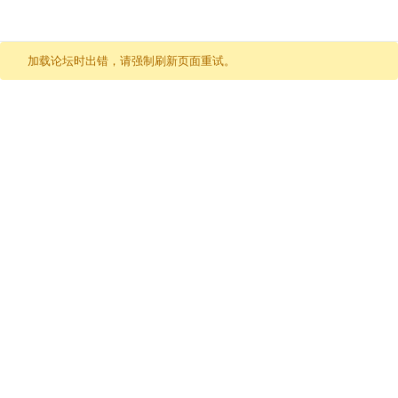
跳至内容
加载论坛时出错，请强制刷新页面重试。