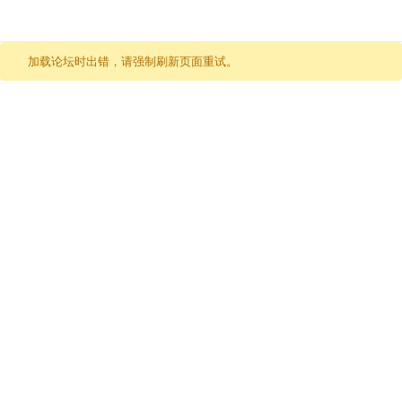
跳至内容
加载论坛时出错，请强制刷新页面重试。